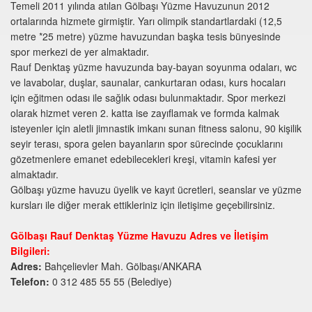
Temeli 2011 yılında atılan Gölbaşı Yüzme Havuzunun 2012
ortalarında hizmete girmiştir. Yarı olimpik standartlardaki (12,5
metre *25 metre) yüzme havuzundan başka tesis bünyesinde
spor merkezi de yer almaktadır.
Rauf Denktaş yüzme havuzunda bay-bayan soyunma odaları, wc
ve lavabolar, duşlar, saunalar, cankurtaran odası, kurs hocaları
için eğitmen odası ile sağlık odası bulunmaktadır. Spor merkezi
olarak hizmet veren 2. katta ise zayıflamak ve formda kalmak
isteyenler için aletli jimnastik imkanı sunan fitness salonu, 90 kişilik
seyir terası, spora gelen bayanların spor sürecinde çocuklarını
gözetmenlere emanet edebilecekleri kreşi, vitamin kafesi yer
almaktadır.
Gölbaşı yüzme havuzu üyelik ve kayıt ücretleri, seanslar ve yüzme
kursları ile diğer merak ettikleriniz için iletişime geçebilirsiniz.
Gölbaşı Rauf Denktaş Yüzme Havuzu Adres ve İletişim
Bilgileri:
Adres:
Bahçelievler Mah. Gölbaşı/ANKARA
Telefon:
0 312 485 55 55 (Belediye)