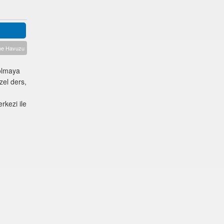
zme Havuzu
 olmaya
zel ders,
rkezi ile