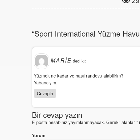
29.
“Sport International Yüzme Havuz
MARIE
dedi ki:
Yüzmek ne kadar ve nasıl randevu alabilirim?
Yabancıyım.
Cevapla
Bir cevap yazın
E-posta hesabınız yayımlanmayacak.
Gerekli alanlar
*
i
Yorum