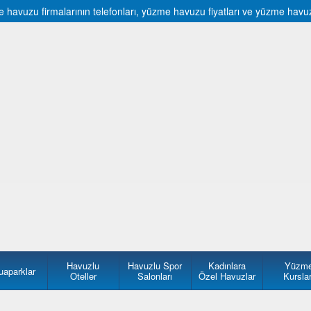
vuzu firmalarının telefonları, yüzme havuzu fiyatları ve yüzme havuzu f
Havuzlu
Havuzlu Spor
Kadınlara
Yüzm
uaparklar
Oteller
Salonları
Özel Havuzlar
Kurslar