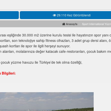
29.110 Kez Görüntülendi
Anasayfa
Sport International Yü
ası eşliğinde 30.000 m2 üzerine kurulu tesisi ile hayatınızın spor yanı
tları, son teknolojiye sahip fitness cihazları, 3 adet grup dersi alanı, ö
uash kortları ile spor ile ilgili herşeyi sunuyor.
 alanları, molalarınıza değer katacak cafe-restoranları, çocuk bakım me
 1 çocuk yüzme havuzu ile Türkiye’de tek olma özelliği,
Bilgileri: