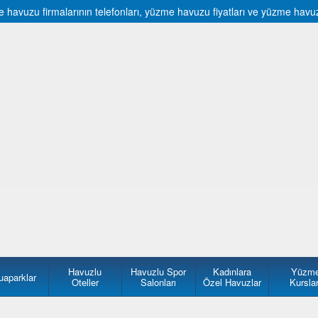
vuzu firmalarının telefonları, yüzme havuzu fiyatları ve yüzme havuzu f
Havuzlu
Havuzlu Spor
Kadınlara
Yüzm
uaparklar
Oteller
Salonları
Özel Havuzlar
Kurslar