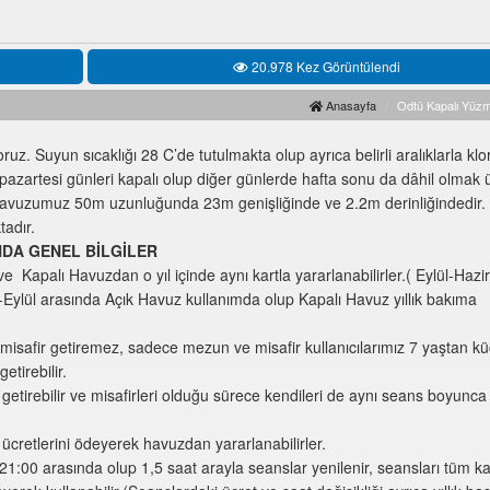
20.978 Kez Görüntülendi
Anasayfa
Odtü Kapalı Yüz
 Suyun sıcaklığı 28 C’de tutulmakta olup ayrıca belirli aralıklarla klor
 pazartesi günleri kapalı olup diğer günlerde hafta sonu da dâhil olmak 
 Havuzumuz 50m uzunluğunda 23m genişliğinde ve 2.2m derinliğindedir. 
adır.
NDA GENEL BİLGİLER
Kapalı Havuzdan o yıl içinde aynı kartla yararlanabilirler.( Eylül-Hazi
n-Eylül arasında Açık Havuz kullanımda olup Kapalı Havuz yıllık bakıma
 misafir getiremez, sadece mezun ve misafir kullanıcılarımız 7 yaştan k
etirebilir.
 getirebilir ve misafirleri olduğu sürece kendileri de aynı seans boyunc
 ücretlerini ödeyerek havuzdan yararlanabilirler.
:00 arasında olup 1,5 saat arayla seanslar yenilenir, seansları tüm ka