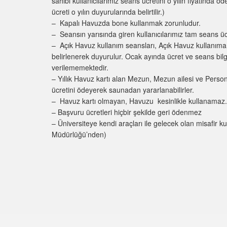
sahibi kullanıcılarımız seans ücretini o yılın fiyatında ö
ücreti o yılın duyurularında belirtilir.)
– Kapalı Havuzda bone kullanmak zorunludur.
– Seansın yarısında giren kullanıcılarımız tam seans üc
– Açık Havuz kullanım seansları, Açık Havuz kullanıma 
belirlenerek duyurulur. Ocak ayında ücret ve seans bilgil
verilememektedir.
– Yıllık Havuz kartı alan Mezun, Mezun ailesi ve Persone
ücretini ödeyerek saunadan yararlanabilirler.
– Havuz kartı olmayan, Havuzu kesinlikle kullanamaz.
– Başvuru ücretleri hiçbir şekilde geri ödenmez
– Üniversiteye kendi araçları ile gelecek olan misafir kul
Müdürlüğü’nden)