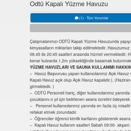
Odtü Kapalı Yüzme Havuzu
(1) - Tüm Yorumlar
Çalışmalarımızı ODTÜ Kapalı Yüzme Havuzunda yapıyoruz.
kimyasalların miktarları takip edilmektedir. Havuzumuz
08.45 ile 20:45 saatleri arasında hizmet vermektedir.
kenar kulvarda 1,2m yüksekliğinde basamak bulunmakt
YÜZME HAVUZLARI VE SAUNA KULLANIMI HAKKI
– Havuz Başvurusu yapan kullanıcılarımız Açık Havuz ve 
Kapalı Havuz açık olup Açık Havuz kapalıdır.), (Hazira
girmektedir. )
– ODTÜ Personeli hariç, diğer kullanıcılarımız yanında
çocuklarını o yıl için belirlenen seans ücretini ödeyerek g
– Personel kullanıcılarımız yanında en fazla üç misafir
refakat etmek zorundadır.
– Öğrenciler öğrenci kimlik kartlarını göstererek seans
– Kapalı Havuz kullanım saatleri Sabah 09:00- akşam 21