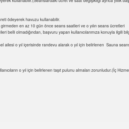
deyerek kullanabilir.(Seanslardaki ücret ve saat değişikliği ayrıca yıllık ba
reti ödeyerek havuzu kullanabilir.
girmeden en az 10 gün önce seans saatleri ve o yılın seans ücretleri
eri belli olmadığından, başvuru yapan kullanıcılarımıza konuyla ilgili bil
l ailesi o yıl içerisinde randevu alarak o yıl için belirlenen Sauna sean
lanıcıların o yıl için belirlenen taşıt pulunu almaları zorunludur.(İç Hizme