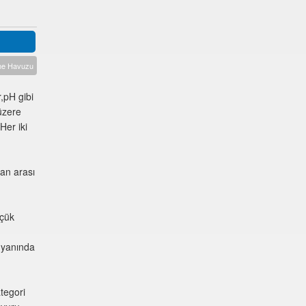
me Havuzu
,pH gibi
üzere
Her iki
ran arası
üçük
a yanında
tegori