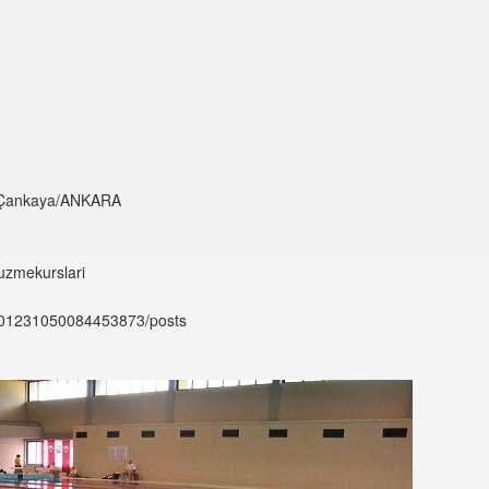
00 Çankaya/ANKARA
uzmekurslari
9301231050084453873/posts